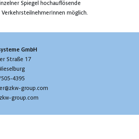
inzelner Spiegel hochauflösende
e VerkehrsteilnehmerInnen möglich.
systeme GmbH
er Straße 17
Wieselburg
/505-4395
mer@zkw-group.com
.zkw-group.com