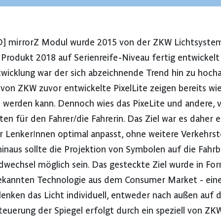
HD] mirrorZ Modul wurde 2015 von der ZKW Lichtsyste
Produkt 2018 auf Serienreife-Niveau fertig entwickel
twicklung war der sich abzeichnende Trend hin zu hoch
on ZKW zuvor entwickelte PixelLite zeigen bereits wie 
rt werden kann. Dennoch wies das PixeLite und andere, 
en für den Fahrer/die Fahrerin. Das Ziel war es daher ei
r LenkerInnen optimal anpasst, ohne weitere Verkehrs
hinaus sollte die Projektion von Symbolen auf die Fahr
ildwechsel möglich sein. Das gesteckte Ziel wurde in F
s bekannten Technologie aus dem Consumer Market - ein
lenken das Licht individuell, entweder nach außen auf 
teuerung der Spiegel erfolgt durch ein speziell von ZK